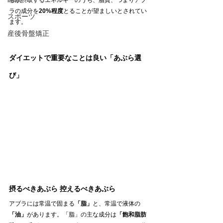
ちが摂取するエネルギーのうち、脂質、つまりアブ
ラの成分を
20%程度
とることが望ましいとされてい
スポーツ
ます。
産後骨盤矯正
ダイエットで重要なことは良い「あぶら選
び」
摂るべきあぶら 控えるべきあぶら
アブラには常温で固まる
「脂」
と、常温で液体の
「油」
があります。「脂」の主な成分は
「飽和脂肪