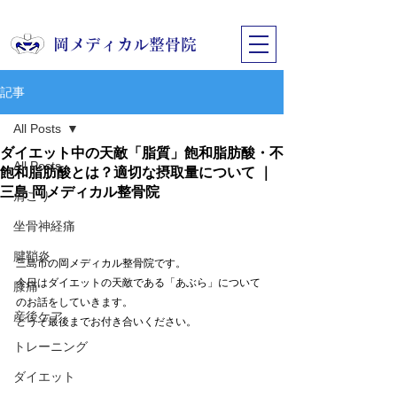
​岡メディカル整骨院
記事
All Posts
ダイエット中の天敵「脂質」飽和脂肪酸・不
All Posts
飽和脂肪酸とは？適切な摂取量について ｜
三島 岡メディカル整骨院
肩こり
坐骨神経痛
腱鞘炎
三島市の岡メディカル整骨院です。
今日はダイエットの天敵である「あぶら」について
膝痛
のお話をしていきます。
産後ケア
どうぞ最後までお付き合いください。
トレーニング
ダイエット