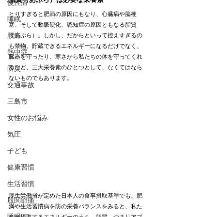
慢性痛
とりすぎると肥満の原因にもなり、心臓病や脳梗
睡眠
塞、そして動脈硬化、認知症の原因ともなる脂質
腰痛
（あぶら）。しかし、だからといって控えすぎるの
も禁物。貯蔵できるエネルギーになるだけでなく、
熱中症
臓器を守ったり、寒さから私たちの体を守ってくれ
るなど、三大栄養素のひとつとして、なくてはなら
防災
ないものでもあります。
交通事故
三島市
女性のお悩み
気圧
子ども
健康習慣
生活習慣
厚生労働省が定めた日本人の食事摂取基準でも、肥
股関節痛
満や生活習慣病を防の栄養バランスをみると、私た
睡眠