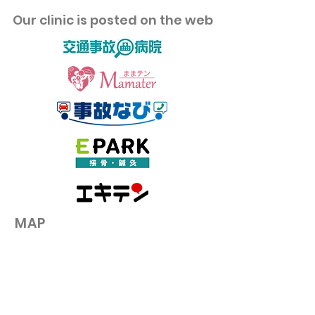
​Our clinic is posted on the web
お昼ご飯のあと眠くなる
夏に失敗しやす
のはなぜ？午後の授業・
ットの3つの落
仕事で集中力を保つ昼食
のコツ
​MAP