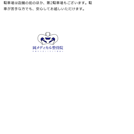
駐車場は店舗の前のほか、第2駐車場もございます。駐
車が苦手な方でも、安心してお越し​​​いただけます。
​ご予約 / お問合せ
​℡ 055-900-1341
営業・勧誘のお電話は診療・施術の大きな妨げとな
るため、一切お断りしています。繰り返しの​お電話
につきましては、通話記録を保存のうえ、関係機関
への相談を含め適切に対応いたします。
​＼
友達追加で
簡単予約
／