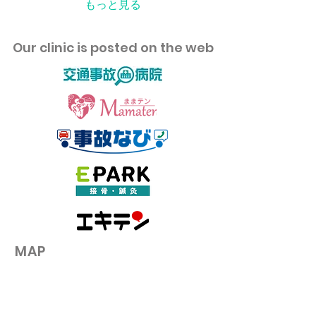
法が注目される一方で、
もっと見る
「本当に血流が原因なの
か？」 と疑問に感じる方も
いると思います。 実は、男
​Our clinic is posted on the web
性の薄毛には血流だけでは
なく、遺伝や男性ホルモン
が大きく関係しています。
今回は、薄毛の本当の原因
について解説します。 髪の
成長には血液が必要 髪の毛
は、頭皮の中にある毛根で
作られています。 毛根にあ
る毛母細胞が正常に働くた
めには、 酸素 たんぱく質
ビタミン ミネラル などの
栄養が必要です。 血液は、
これらの栄養を毛根へ届け
る役割があります。 そのた
め、極端な血流低下や栄養
​MAP
不足は、髪の成長に影響す
る可能性があります。 しか
し、 「血行を良くすれば髪
が生える」 というわけでは
ありません。 例えば、サウ