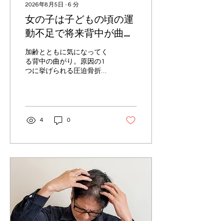
2026年8月5日
∙
6
分
は代謝を下げる 体が脱水状
女の子は子どもの頃の運
態になると、代謝が落ちて
脂肪燃焼が鈍くなります。
動不足で将来背中が曲が
結果として、ダイエット効
る？骨粗しょう症との関
果が出にくくなります。 糖
加齢とともに気になってく
分の多い飲み物はカロリー
係を解説
る背中の曲がり。原因の1
過多に 夏の暑さでつい手に
つに挙げられる圧迫骨折や
取りやすい甘い飲み物は、
骨粗しょう症は、じつは子
知らず知らずのうちにカロ
どもの頃の過ごし方で抑え
リーを摂りすぎてしまいま
ることができる可能性があ
す。これがダイエット失敗
るのです。将来的に骨粗し
の原因になることも。 対策
ょう症のリスクが高くなる
4
0
水や麦茶、無糖の炭酸水を
女の子は特に、意識してほ
中心に飲む ...
しいポイントがあります。