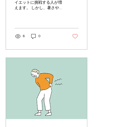
イエットに挑戦する人が増
えます。 しかし、暑さや生
活リズムの変化から、ダイ
エット失敗を経験する人も
多いのが現実です。特に45
～50代の女性は、代謝の低
下やホルモンバランスの変
6
0
化もあり、無理な方法を取
ると逆効果になることがあ
ります。この記事では、夏
に起こりやすいダイエット
の失敗例を3つ紹介し、そ
れを避けるための具体的な
方法を解説します。 夏のダ
イエットに失敗しやすい冷
たい飲み物と食品の組み合
わせ 1. 水分補給の誤りで体
調を崩す 夏は汗をかきやす
く、水分補給が欠かせませ
ん。しかし、ダイエット中
に「水分を控える」「甘い
ジュースやスポーツドリン
クを多く飲む」ことは大き
な落とし穴です。 水分不足