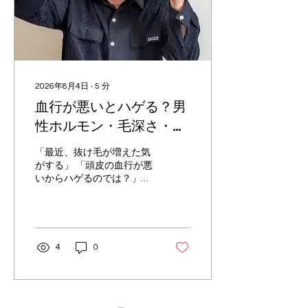
2026年8月4日
∙
5
分
血行が悪いとハゲる？男
性ホルモン・毛深さ・薄
毛の本当の原因を解説
「最近、抜け毛が増えた気
がする」 「頭皮の血行が悪
いからハゲるのでは？」
「毛深い人は将来ハゲるっ
て本当？」 「天然パーマの
人はハゲやすいって聞いた
けど本当？」 このような薄
毛に関する悩みや疑問を持
4
0
っている方は少なくありま
せん。 薄毛対策として頭皮
マッサージや育毛シャンプ
ーなど、血行を良くする方