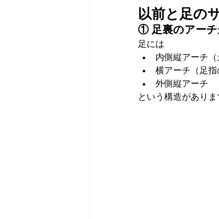
以前と足の
① 足裏のアー
足には
内側縦アーチ（
横アーチ（足指
外側縦アーチ
という構造がありま