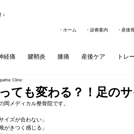
 ♪
・ホーム
・診療案内
・産後
神経痛
腱鞘炎
膝痛
産後ケア
トレ
athic Clinic
子ども
疾患
整骨院
施術
電気治療
っても変わる？！足のサ
の岡メディカル整骨院です。
ソマニクス
不妊
一般整体
慢性痛
サイズが合わない」
靴がきつく感じる」
事故
三島市
女性のお悩み
気圧
子