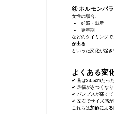
④ ホルモンバ
女性の場合、
妊娠・出産
更年期
などのタイミングで
が出る
といった変化が起き
よくある変
✔ 昔は23.5cmだ
✔ 足幅がきつくな
✔ パンプスが痛く
✔ 左右でサイズ感
これらは
加齢による