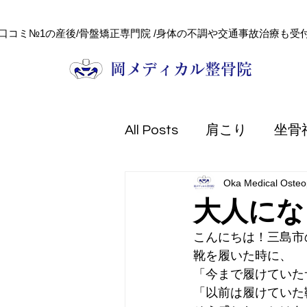
口コミ№1の産後/骨盤矯正専門院 /身体の不調や交通事故治療も受付
​岡メディカル整骨院
All Posts
肩こり
坐骨
Oka Medical Osteop
頭痛
健康コラム
大人にな
こんにちは！三島市
フェイシャル
美容
靴を履いた時に、
「今まで履けていた
「以前は履けていた
熱中症
防災
交通