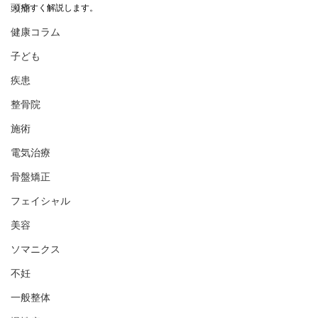
頭痛
りやすく解説します。
健康コラム
子ども
疾患
整骨院
施術
電気治療
骨盤矯正
フェイシャル
美容
ソマニクス
不妊
一般整体