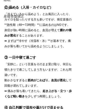
② 温める（入浴・カイロなど）
スポーツ
「冷えているから温めよう」とお風呂に入ったり、
産後骨盤矯正
カイロを貼ったりする方も多いですが、発症直後の
**急性期（48〜72時間）**に温めるのはNGです。
炎症が強い時期に温めると、血流が増えて
腫れや痛
みが悪化
することがあります。
➡ まずは**冷やす（冷湿布・氷）**が基本です。痛
みが落ち着いてから温めるようにしましょう。
③ 一日中寝て過ごす
「安静に」という言葉をそのまま受け取り、何日も
寝たきりで過ごしてしまう方もいますが、これも間
違いです。
動かさなすぎると
筋肉がこわばり、血流が悪化
して
回復が遅れてしまいます。
➡ 痛みが落ち着いてきたら、
起き上がる・立つ・歩
くなど軽い動き
を少しずつ再開しましょう。
④ 自己判断で湿布や薬だけで済ませる