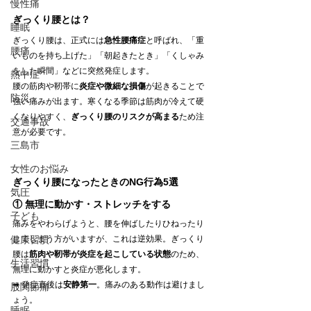
慢性痛
ぎっくり腰とは？
睡眠
ぎっくり腰は、正式には
急性腰痛症
と呼ばれ、「重
腰痛
いものを持ち上げた」「朝起きたとき」「くしゃみ
をした瞬間」などに突然発症します。
熱中症
腰の筋肉や靭帯に
炎症や微細な損傷
が起きることで
防災
強い痛みが出ます。寒くなる季節は筋肉が冷えて硬
くなりやすく、
ぎっくり腰のリスクが高まる
ため注
交通事故
意が必要です。
三島市
女性のお悩み
ぎっくり腰になったときのNG行為5選
気圧
① 無理に動かす・ストレッチをする
子ども
痛みをやわらげようと、腰を伸ばしたりひねったり
健康習慣
してしまう方がいますが、これは逆効果。ぎっくり
腰は
筋肉や靭帯が炎症を起こしている状態
のため、
生活習慣
無理に動かすと炎症が悪化します。
➡ 発症直後は
安静第一
。痛みのある動作は避けまし
股関節痛
ょう。
睡眠