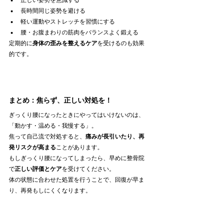
正しい姿勢を意識する
長時間同じ姿勢を避ける
軽い運動やストレッチを習慣にする
腰・お腹まわりの筋肉をバランスよく鍛える
定期的に
身体の歪みを整えるケア
を受けるのも効果
的です。
まとめ：焦らず、正しい対処を！
ぎっくり腰になったときにやってはいけないのは、
「動かす・温める・我慢する」。
焦って自己流で対処すると、
痛みが長引いたり、再
発リスクが高まる
ことがあります。
もしぎっくり腰になってしまったら、早めに整骨院
で
正しい評価とケア
を受けてください。
体の状態に合わせた処置を行うことで、回復が早ま
り、再発もしにくくなります。