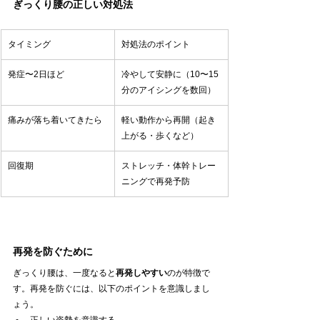
ぎっくり腰の正しい対処法
タイミング
対処法のポイント
発症〜2日ほど
冷やして安静に（10〜15
分のアイシングを数回）
痛みが落ち着いてきたら
軽い動作から再開（起き
上がる・歩くなど）
回復期
ストレッチ・体幹トレー
ニングで再発予防
再発を防ぐために
ぎっくり腰は、一度なると
再発しやすい
のが特徴で
す。再発を防ぐには、以下のポイントを意識しまし
ょう。