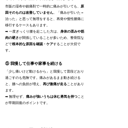
市販の湿布や鎮痛剤で一時的に痛みが引いても、
原
因そのものは改善していません
。「痛みが引いた＝
治った」と思って無理をすると、再発や慢性腰痛に
移行するケースもあります。
➡ 一度ぎっくり腰を起こした方は、
身体の歪みや筋
肉の硬さ
が関係していることが多いため、整骨院な
どで
根本的な原因を確認・ケア
することが大切で
す。
⑤ 我慢して仕事や家事を続ける
「少し痛いけど動けるから」と我慢して普段どおり
過ごすのも危険です。痛みがあるまま動き続ける
と、腰への負担が増え、
再び激痛が走る
ことがあり
ます。
➡ 無理せず、
痛みが強いうちは休む勇気を持つ
こと
が早期回復のポイントです。