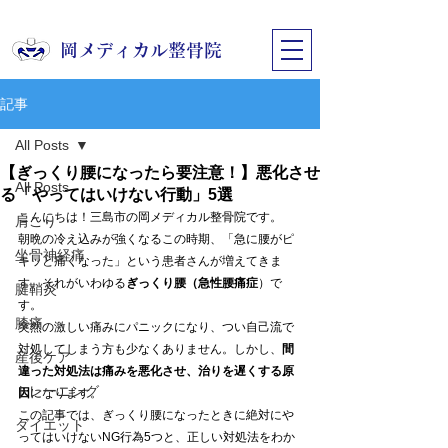
​岡メディカル整骨院
記事
All Posts
【ぎっくり腰になったら要注意！】悪化させ
All Posts
る「やってはいけない行動」5選
こんにちは！三島市の岡メディカル整骨院です。
肩こり
朝晩の冷え込みが強くなるこの時期、「急に腰がピ
坐骨神経痛
キッと痛くなった」という患者さんが増えてきま
す。それがいわゆる
ぎっくり腰（急性腰痛症
）で
腱鞘炎
す。
膝痛
突然の激しい痛みにパニックになり、つい自己流で
対処してしまう方も少なくありません。しかし、
間
産後ケア
違った対処法は痛みを悪化させ、治りを遅くする原
トレーニング
因
になります。
この記事では、ぎっくり腰になったときに絶対にや
ダイエット
ってはいけないNG行為5つと、正しい対処法をわか