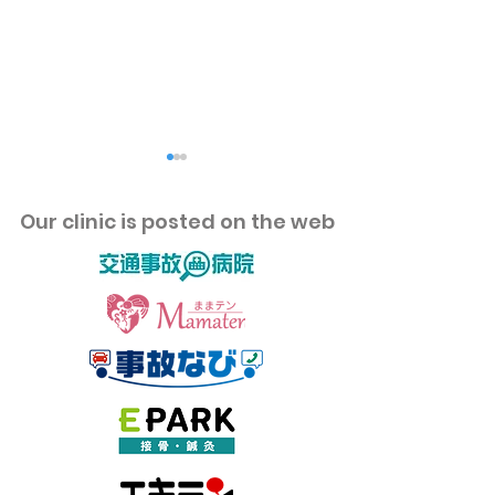
​Our clinic is posted on the web
夏に失敗しやすいダイエ
血行が悪いとハ
ットの3つの落とし穴とは
性ホルモン・毛
毛の本当の原因