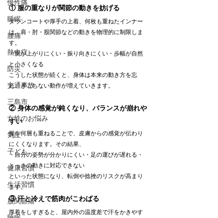
慢性痛
① 服の重なりが関節の動きを妨げる
睡眠
ダウンコートや厚手の上着、何枚も重ねたインナー
は、肩・肘・股関節などの動きを物理的に制限しま
腰痛
す。
熱中症
・腕が上がりにくい・振り向きにくい・歩幅が自然
と小さくなる
防災
こうした状態が続くと、身体は本来の動き方を忘
交通事故
れ、ぎこちない動作が増えていきます。
三島市
② 身体の感覚が鈍くなり、バランスが崩れや
女性のお悩み
すい
服を何層も重ねることで、皮膚からの感覚が伝わり
気圧
にくくなります。その結果、
子ども
・自分の姿勢が分かりにくい・足の運びが遅れる・
とっさの動きに対応できない
健康習慣
といった状態になり、転倒や捻挫のリスクが高まり
生活習慣
ます。
③ 汗と冷えで筋肉がこわばる
股関節痛
厚着をしすぎると、屋内外の温度差で汗をかきやす
睡眠