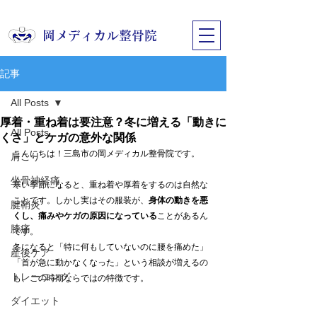
​岡メディカル整骨院
記事
All Posts
厚着・重ね着は要注意？冬に増える「動きに
All Posts
くさ」とケガの意外な関係
こんにちは！三島市の岡メディカル整骨院です。
肩こり
坐骨神経痛
寒い季節になると、重ね着や厚着をするのは自然な
ことです。しかし実はその服装が、
身体の動きを悪
腱鞘炎
くし、痛みやケガの原因になっている
ことがあるん
膝痛
です。
冬になると「特に何もしていないのに腰を痛めた」
産後ケア
「首が急に動かなくなった」という相談が増えるの
トレーニング
も、この時期ならではの特徴です。
ダイエット