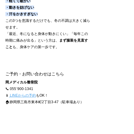
・軽くて暖かい
・動きを妨げない
・汗をかきすぎない
この3つを意識するだけでも、冬の不調は大きく減ら
せます。
「最近、冬になると身体が動きにくい」「毎年この
時期に痛みが出る」という方は、
まず服装を見直す
こと
も、身体ケアの第一歩です。
ご予約・お問い合わせはこちら
岡メディカル整骨院
📞 055⁻900-1341
📱
 LINEからの予約
もOK！
🏠静岡県三島市東本町2丁目3-47（駐車場あり）