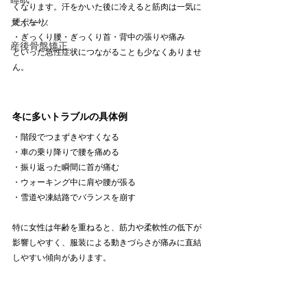
くなります。汗をかいた後に冷えると筋肉は一気に
スポーツ
硬くなり、
・ぎっくり腰・ぎっくり首・背中の張りや痛み
産後骨盤矯正
といった急性症状につながることも少なくありませ
ん。
冬に多いトラブルの具体例
・階段でつまずきやすくなる
・車の乗り降りで腰を痛める
・振り返った瞬間に首が痛む
・ウォーキング中に肩や腰が張る
・雪道や凍結路でバランスを崩す
特に女性は年齢を重ねると、筋力や柔軟性の低下が
影響しやすく、服装による動きづらさが痛みに直結
しやすい傾向があります。