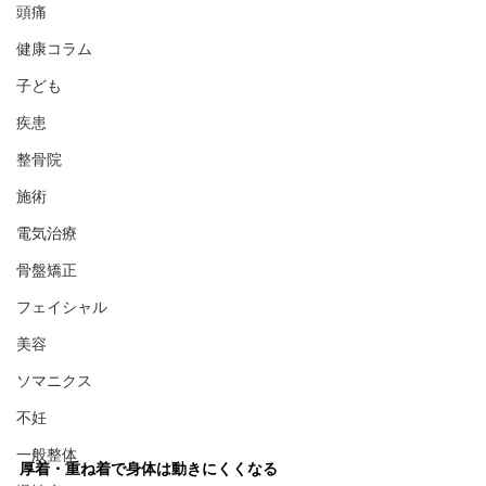
頭痛
健康コラム
子ども
疾患
整骨院
施術
電気治療
骨盤矯正
フェイシャル
美容
ソマニクス
不妊
一般整体
厚着・重ね着で身体は動きにくくなる