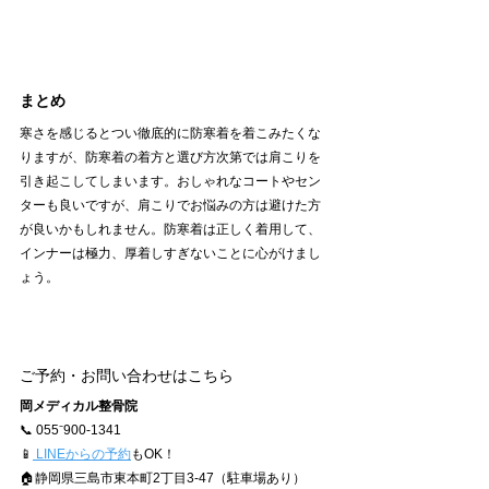
まとめ
寒さを感じるとつい徹底的に防寒着を着こみたくな
りますが、防寒着の着方と選び方次第では肩こりを
引き起こしてしまいます。おしゃれなコートやセン
ターも良いですが、肩こりでお悩みの方は避けた方
が良いかもしれません。防寒着は正しく着用して、
インナーは極力、厚着しすぎないことに心がけまし
ょう。
ご予約・お問い合わせはこちら
岡メディカル整骨院
📞 055⁻900-1341
📱
 LINEからの予約
もOK！
🏠静岡県三島市東本町2丁目3-47（駐車場あり）