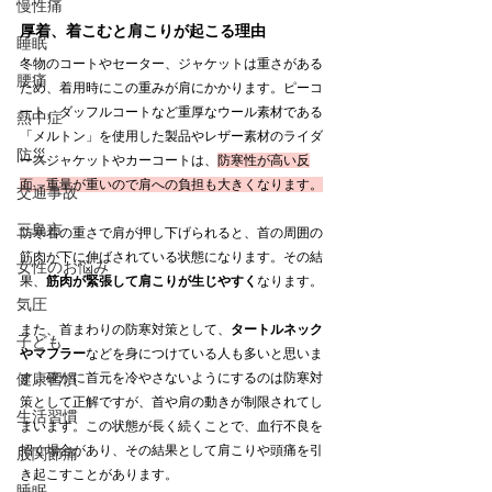
慢性痛
厚着、着こむと肩こりが起こる理由
睡眠
冬物のコートやセーター、ジャケットは重さがある
腰痛
ため、着用時にこの重みが肩にかかります。ピーコ
ート、ダッフルコートなど重厚なウール素材である
熱中症
「メルトン」を使用した製品やレザー素材のライダ
防災
ースジャケットやカーコートは、
防寒性が高い反
面、重量が重いので肩への負担も大きくなります。
交通事故
三島市
防寒着の重さで肩が押し下げられると、首の周囲の
筋肉が下に伸ばされている状態になります。その結
女性のお悩み
果、
筋肉が緊張して肩こりが生じやすく
なります。
気圧
また、首まわりの防寒対策として、
タートルネック
子ども
やマフラー
などを身につけている人も多いと思いま
健康習慣
す。確かに首元を冷やさないようにするのは防寒対
策として正解ですが、首や肩の動きが制限されてし
生活習慣
まいます。この状態が長く続くことで、血行不良を
招く場合があり、その結果として肩こりや頭痛を引
股関節痛
き起こすことがあります。
睡眠