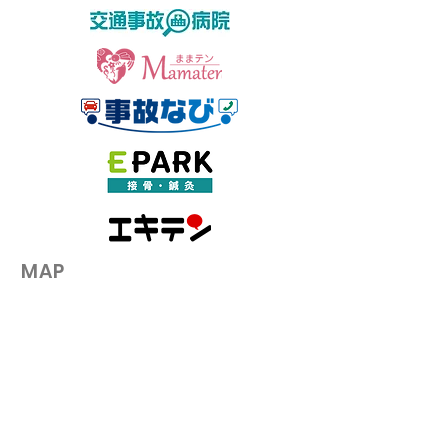
肩こりの根本原因とは？
肩こりでお悩み
肩こりが女性に多い理由
見！肩に効くツ
も解説
自然と身体が楽
～ツボの押し方
​MAP