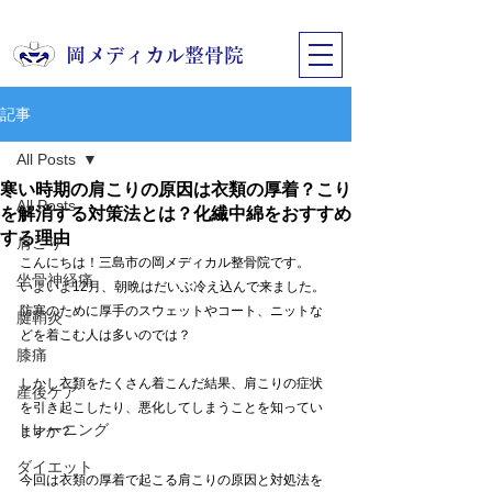
​岡メディカル整骨院
記事
All Posts
寒い時期の肩こりの原因は衣類の厚着？こり
All Posts
を解消する対策法とは？化繊中綿をおすすめ
する理由
肩こり
こんにちは！三島市の岡メディカル整骨院です。
坐骨神経痛
いよいよ12月、朝晩はだいぶ冷え込んで来ました。
防寒のために厚手のスウェットやコート、ニットな
腱鞘炎
どを着こむ人は多いのでは？
膝痛
しかし衣類をたくさん着こんだ結果、肩こりの症状
産後ケア
を引き起こしたり、悪化してしまうことを知ってい
トレーニング
ますか？
ダイエット
今回は衣類の厚着で起こる肩こりの原因と対処法を