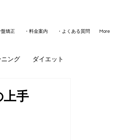
骨盤矯正
・料金案内
・よくある質問
More
ーニング
ダイエット
骨盤矯正
の上手
睡眠
腰痛
ども