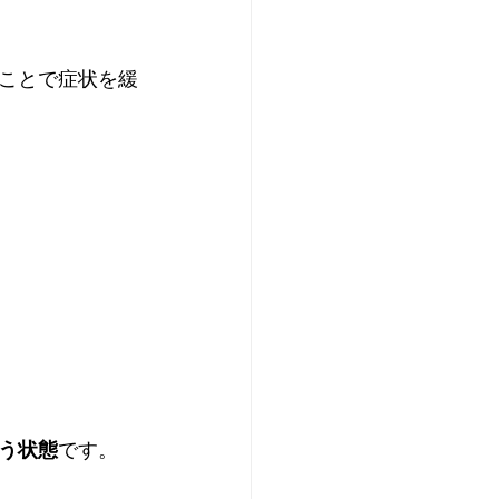
ことで症状を緩
う状態
です。