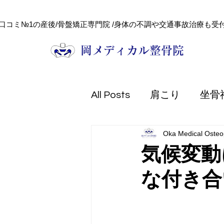
口コミ№1の産後/骨盤矯正専門院 /身体の不調や交通事故治療も受付
​岡メディカル整骨院
All Posts
肩こり
坐骨
Oka Medical Osteop
頭痛
健康コラム
気候変動
な付き合
フェイシャル
美容
熱中症
防災
交通