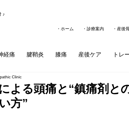
 ♪
・ホーム
・診療案内
・産後
神経痛
腱鞘炎
膝痛
産後ケア
トレ
athic Clinic
子ども
疾患
整骨院
施術
電気治療
による頭痛と“鎮痛剤と
い方”
ソマニクス
不妊
一般整体
慢性痛
事故
三島市
女性のお悩み
気圧
子