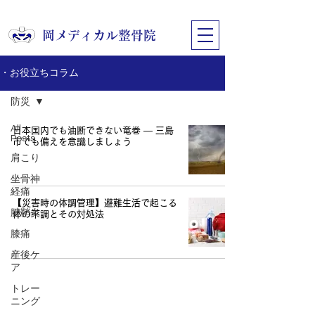
​岡メディカル整骨院
・お役立ちコラム
防災
All
日本国内でも油断できない竜巻 ― 三島
Posts
市でも備えを意識しましょう
肩こり
坐骨神
経痛
【災害時の体調管理】避難生活で起こる
腱鞘炎
体の不調とその対処法
膝痛
産後ケ
ア
トレー
ニング