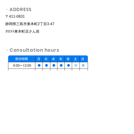
・ADDRESS
〒411-0831
静岡県三島市東本町2丁目3-47
​ｸﾘｴｲﾄ東本町店さん前
​・Consultation hours
月～金：9:00～12:00 14:00～19:00
土：9:00～15:00
​休診日：日曜 / 祝日
その他、往診等外部活動もあるため時間
内でも休診の場合がございます。