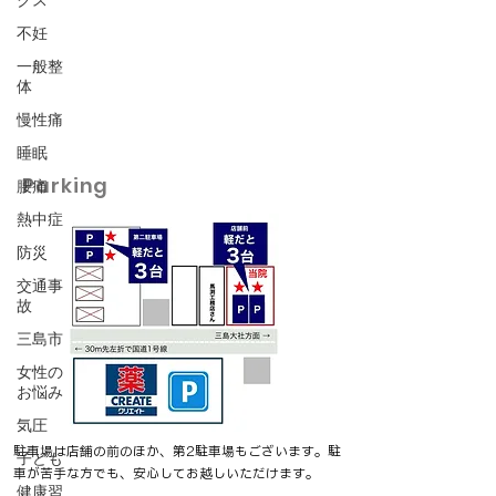
クス
不妊
一般整
体
慢性痛
睡眠
Parking
腰痛
熱中症
防災
交通事
故
三島市
女性の
お悩み
気圧
駐車場は店舗の前のほか、第2駐車場もございます。駐
子ども
車が苦手な方でも、安心してお越し​​​いただけます。
健康習