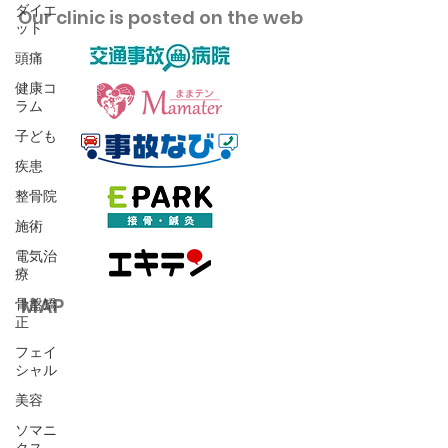
ダイエ
​Our clinic is posted on the web
ット
頭痛
健康コ
ラム
子ども
疾患
整骨院
施術
電気治
療
​MAP
骨盤矯
正
フェイ
シャル
美容
ソマニ