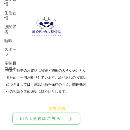
慣
生活習
慣
股関節
痛
睡眠
スポー
​ご予約 / お問合せ
ツ
​℡ 055-900-1341
産後骨
盤矯正
営業・勧誘のお電話は診療・施術の大きな妨げとな
るため、一切お断りしています。繰り返しの​お電話
につきましては、通話記録を保存のうえ、関係機関
への相談を含め適切に対応いたします。
​＼
友達追加で
簡単予約
／
LINE予約はこちら
​診療時間外は返信不可