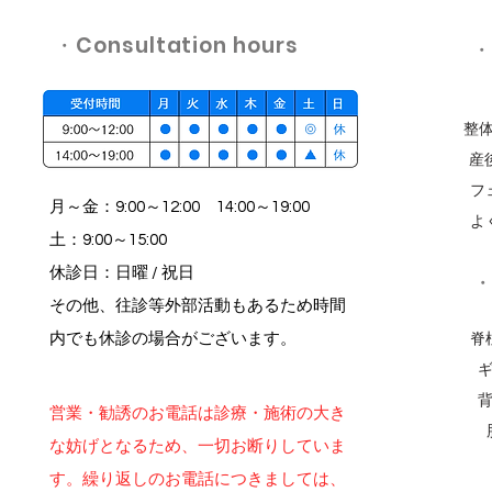
​・Consultation hours
​
整体
産
フ
月～金：9:00～12:00 14:00～19:00
よ
土：9:00～15:00
​休診日：日曜 / 祝日
​
その他、往診等外部活動もあるため時間
脊
内でも休診の場合がございます。
ギ
背
営業・勧誘のお電話は診療・施術の大き
な妨げとなるため、一切お断りしていま
す。繰り返しの​お電話につきましては、