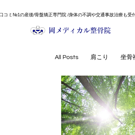
口コミ№1の産後/骨盤矯正専門院 /身体の不調や交通事故治療も受付
​岡メディカル整骨院
All Posts
肩こり
坐骨
頭痛
健康コラム
フェイシャル
美容
熱中症
防災
交通