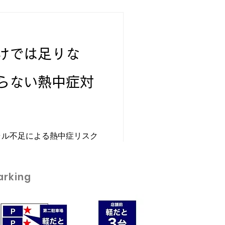
けでは足りな
らない熱中症対
ラル不足による熱中症リスク
はしっかりしています！」と
、実は 水の飲み方や内容を
き起こしてしまう ことがあ
arking
は、水分補給の“落とし