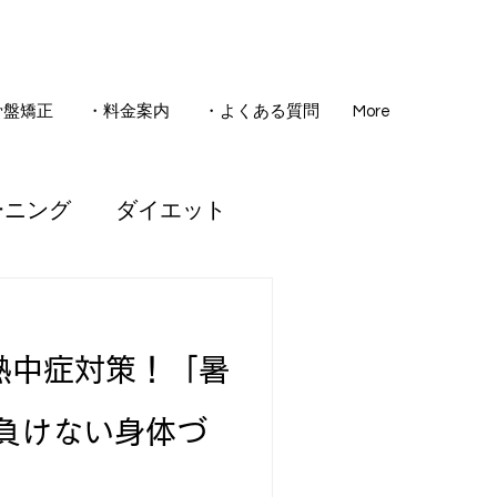
骨盤矯正
・料金案内
・よくある質問
More
ーニング
ダイエット
骨盤矯正
熱中症対策！「暑
睡眠
腰痛
負けない身体づ
ども