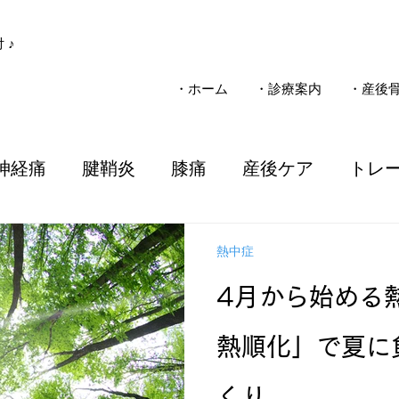
 ♪
・ホーム
・診療案内
・産後
神経痛
腱鞘炎
膝痛
産後ケア
トレ
子ども
疾患
整骨院
施術
電気治療
熱中症
4月から始める
ソマニクス
不妊
一般整体
慢性痛
熱順化」で夏に
事故
三島市
女性のお悩み
気圧
子
くり