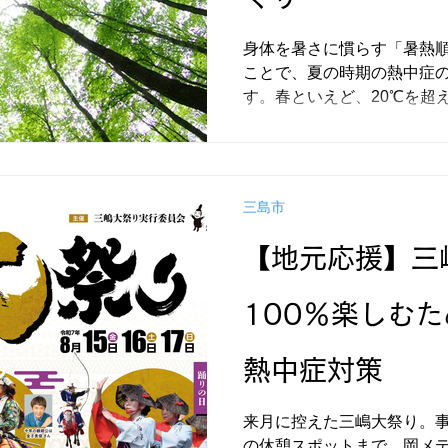
身体を暑さに慣らす「暑熱
ことで、夏の時期の熱中症
す。春といえど、20℃を超
期こそ、早めの暑熱順化を
身体を作りましょう。
三島市
【地元応援】三
100％楽しむ
熱中症対策
来月に控えた三嶋大祭り。
の休憩スポットまで、岡メ