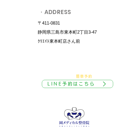
・ADDRESS
〒411-0831
静岡県三島市東本町2丁目3-47
​ｸﾘｴｲﾄ東本町店さん前
​ご予約 / お問合せ
​℡ 055-900-1341
​＼
友達追加で
簡単予約
／
LINE予約はこちら
​診療時間外は返信不可