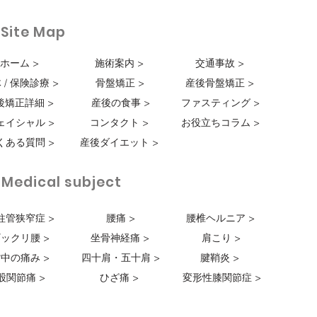
・Site Map
ホーム >
施術案内 >
交通事故 >
 / 保険診療 >
骨盤矯正 >
産後骨盤矯正 >
後矯正詳細 >
産後の食事 >
ファスティング >
ェイシャル >
コンタクト >
お役立ちコラム >
くある質問 >
産後ダイエット >
・Medical subject
柱管狭窄症 >
腰痛 >
腰椎ヘルニア >
ックリ腰 >
坐骨神経痛 >
肩こり >
中の痛み >
四十肩・五十肩 >
腱鞘炎 >
股関節痛 >
ひざ痛 >
変形性膝関節症 >