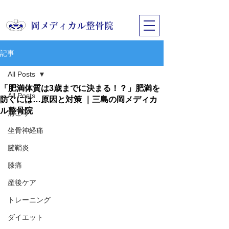
​岡メディカル整骨院
記事
All Posts
「肥満体質は3歳までに決まる！？」肥満を
All Posts
防ぐには…原因と対策 ｜三島の岡メディカ
ル整骨院
肩こり
坐骨神経痛
腱鞘炎
膝痛
産後ケア
トレーニング
ダイエット