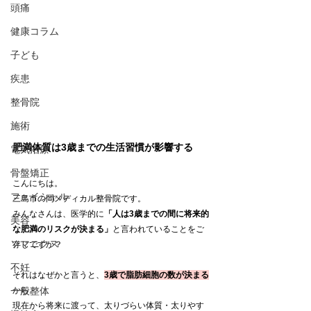
頭痛
健康コラム
子ども
疾患
整骨院
施術
肥満体質は3歳までの生活習慣が影響する
電気治療
骨盤矯正
こんにちは。
フェイシャル
三島市の岡メディカル整骨院です。
みんなさんは、医学的に
「人は3歳までの間に将来的
美容
な肥満のリスクが決まる」
と言われていることをご
ソマニクス
存じですか？
不妊
それはなぜかと言うと、
3歳で脂肪細胞の数が決まる
一般整体
から。
現在から将来に渡って、太りづらい体質・太りやす