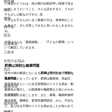
慢性痛
い体質かどうかは、幼少期の比較的早い段階で決ま
ってしまうということ。そんな話をすると、うちの
睡眠
子も少し心配なのですが...笑 
腰痛
小さなお子さんがいるご家庭の方は、将来的のこと
も考えて、少し注意してみると良いかもしれません
熱中症
ね。
防災
今回はそんな「脂肪細胞」、「子どもの肥満」につ
交通事故
いて解説していきます。
三島市
女性のお悩み
肥満は深刻な健康問題
気圧
近年の病の根源ともいえる
肥満は現代社会で深刻な
子ども
健康問題
となっています。肥満は糖尿病、高血圧、
脂質異常症といった生活習慣病のリスクを高め、動
健康習慣
脈硬化が進行し、心筋梗塞や脳梗塞など命にかかわ
生活習慣
る病気を引き起こします。また、痛風、睡眠時無呼
吸症候群、腰痛症、変形性膝関節症、がん、不妊な
股関節痛
ど、あらゆる不調のリスクを高めることが知られて
睡眠
います。