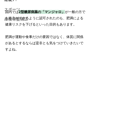
スポーツ
国内では
2型糖尿病薬の「マンジャロ」
が一般の方で
も処方ができるように認可されたのも、肥満による
産後骨盤矯正
健康リスクを下げるといった目的もあります。
肥満が運動や食事だけの要因ではなく、体質に関係
があるとするならば是非とも気をつけていきたいで
すよね。