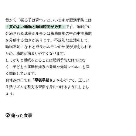
昔から「寝る子は育つ」といいますが肥満予防には
「質のよい睡眠と睡眠時間が必要」
です。睡眠中に
分泌される成長ホルモンは脂肪細胞の中の中性脂肪
を分解する働きがあります。不規則な生活をして、
睡眠不足になると成長ホルモンの分泌が抑えられる
ため、脂肪が溜まりやすくなります。
しっかりと睡眠をとることは肥満予防だけではな
く、子どもの運動神経系の発達や知能レベルにも深
く関係しています。
お休みの日でも
「早寝早起き」
を心がけて、正しい
生活リズムを整える習慣を身につけるようにしまし
ょう。
② 偏った食事