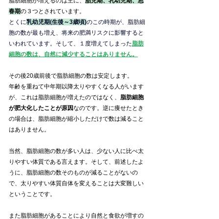
脂肪細胞が増えるのは主に、
胎児期、乳幼児期、思
春期
の３つとされています。
とくに
乳幼児期(生後～3歳頃)
のこの時期が、脂肪細
胞の数が最も増え、将来の肥満リスクに影響すると
いわれています。そして、１度増えてしまった
脂肪
細胞の数は、自然に減少することはありません。
その後20歳前後で脂肪細胞の数は安定します。
年齢を重ねて中年期以降太りやすくなる人がいます
が、これは脂肪細胞が増えたのではなく、
脂肪細胞
が肥大化したことが原因
なのです。逆に痩せたとき
の場合は、脂肪細胞が縮小しただけで数は減ること
はありません。
当然、脂肪細胞の数が多い人は、少ない人に比べ太
りやすい体質である言えます。そして、前述したよ
うに、脂肪細胞の数そのものが減ることがないの
で、太りやすい体質自体を変えることは大変難しい
ということです。
また脂肪細胞があることにより自然と食欲が増すの