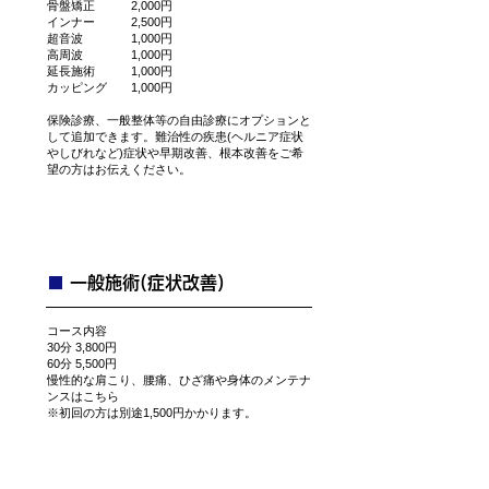
骨盤矯正 2,000円
​インナー 2,500円
​超音波 1,000円
高周波 1,000円
延長施術 1,000円
カッピング 1,000円
保険診療、一般整体等の自由診療にオプションと
して追加できます。難治性の疾患(ヘルニア症状
やしびれなど)症状や早期改善、根本改善をご希
望の方はお伝えください。
■
​一般施術(症状改善)
コース内容
30分 3,800円
​60分 5,500円
慢性的な肩こり、腰痛、ひざ痛や身体のメンテナ
ンスはこちら
※初回の方は別途1,500円かかります。