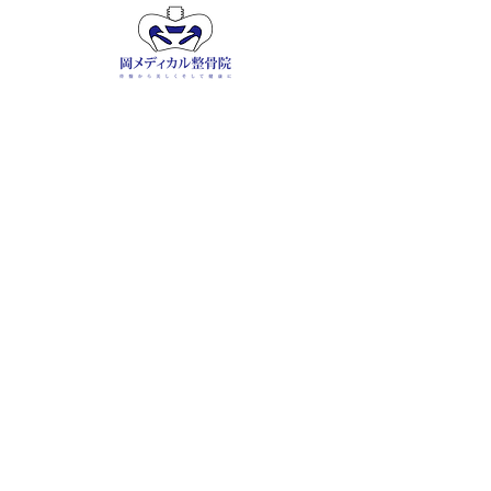
​ご予約 / お問合せ
​℡ 055-900-1341
営業・勧誘のお電話は診療・施術の大きな妨げとな
るため、一切お断りしています。繰り返しの​お電話
につきましては、通話記録を保存のうえ、関係機関
への相談を含め適切に対応いたします。
​＼
友達追加で
簡単予約
／
LINE予約はこちら
​診療時間外は返信不可
・ADDRESS