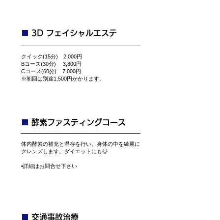
■
3D フェイシャルエステ
クイック(15分) 2,000円
Bコース(30分) 3,800円
​Cコース(60分) 7,000円
​※初回は別途1,500円かかります。
■
​酵素ファスティングコース
​体内酵素の補充と温存を行い、身体の中を綺麗に
クレンズします。ダイエットにも◎
​▪詳細はお問合せ下さい
■
​交通事故治療