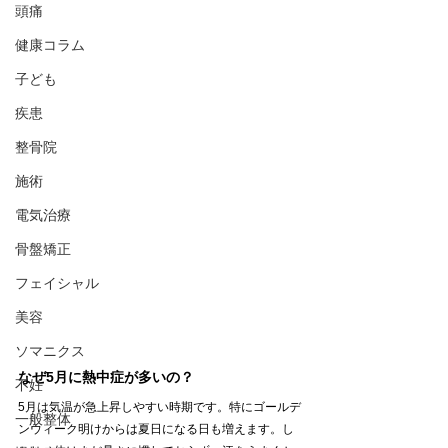
頭痛
健康コラム
子ども
疾患
整骨院
施術
電気治療
骨盤矯正
フェイシャル
美容
ソマニクス
なぜ5月に熱中症が多いの？
不妊
5月は気温が急上昇しやすい時期です。特にゴールデ
一般整体
ンウィーク明けからは夏日になる日も増えます。し