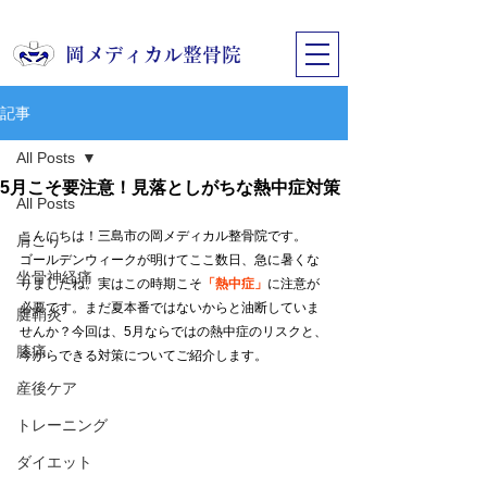
​岡メディカル整骨院
記事
All Posts
5月こそ要注意！見落としがちな熱中症対策
All Posts
こんにちは！三島市の岡メディカル整骨院です。
肩こり
ゴールデンウィークが明けてここ数日、急に暑くな
坐骨神経痛
りましたね。実はこの時期こそ
「熱中症」
に注意が
必要です。まだ夏本番ではないからと油断していま
腱鞘炎
せんか？今回は、5月ならではの熱中症のリスクと、
膝痛
今からできる対策についてご紹介します。
産後ケア
トレーニング
ダイエット