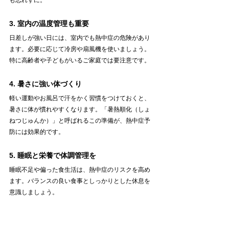
も忘れずに。
3. 室内の温度管理も重要
日差しが強い日には、室内でも熱中症の危険があり
ます。必要に応じて冷房や扇風機を使いましょう。
特に高齢者や子どもがいるご家庭では要注意です。
4. 暑さに強い体づくり
軽い運動やお風呂で汗をかく習慣をつけておくと、
暑さに体が慣れやすくなります。「暑熱順化（しょ
ねつじゅんか）」と呼ばれるこの準備が、熱中症予
防には効果的です。
5. 睡眠と栄養で体調管理を
睡眠不足や偏った食生活は、熱中症のリスクを高め
ます。バランスの良い食事としっかりとした休息を
意識しましょう。