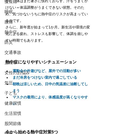
かし、体はまだ暑さに慣れておらず、汗をうまくか
慢性痛
けない＝体温調整がうまくできない状態。そのた
睡眠
め、気づかないうちに熱中症のリスクが高まってい
るのです。
腰痛
さらに、新年度が始まって1か月。新生活や環境の変
熱中症
化による疲れ、ストレスも影響して、体調を崩しや
すい時期でもあります。
防災
交通事故
熱中症になりやすいシチュエーション
三島市
運動会や外遊びなど、屋外での活動が多い
女性のお悩み
まだ冷房をつけない室内で過ごしている
気圧
朝晩は涼しいため、日中の気温差に油断してし
まう
子ども
マスクの着用により、体感温度が高くなりやす
健康習慣
い
生活習慣
股関節痛
今から始める熱中症対策5つ
睡眠