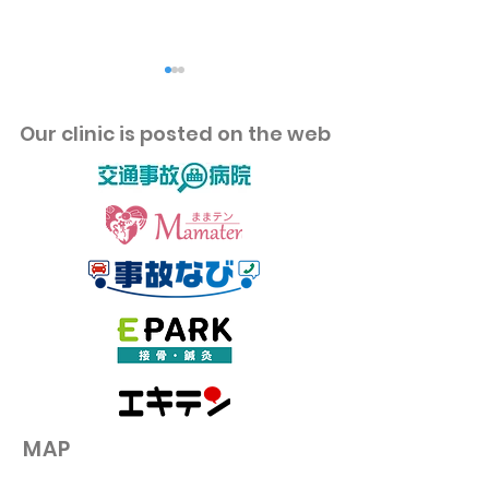
​Our clinic is posted on the web
【地元応援】三嶋大祭り
【サウナ好きの
を100％楽しむための体調
ウナって熱中症
管理＆熱中症対策
て効果があるの
​MAP