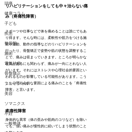
頭痛
リハビリテーションをしても中々治らない痛
健康コラム
み（疼痛性障害）
子ども
スポーツや仕事などで体を痛めることは誰にでもあ
疾患
り得ます。そんな時には、柔軟性や筋力をつける施
整骨院
術や運動、動作の指導などのリハビリテーションを
行ったり、骨盤矯正で姿勢や筋の状態を調整するこ
施術
とで、痛みは収まっていきます。ところが明らかな
電気治療
改善があるにも関わらず、痛みが一向にとれない人
がいます。それにはストレスや心理社会的要因とい
骨盤矯正
われるものが影響している可能性があります。こう
フェイシャル
した心理社会的な要因による痛みのことを「疼痛性
障害」と言います。
美容
ソマニクス
疼痛性障害
不妊
身体的な異常（体の歪みや筋肉のコリなど）を除い
一般整体
ても、強い痛みが慢性的に続いてしまう状態のこと