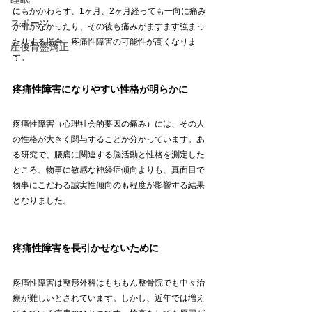
にもかかわらず、1ヶ月、2ヶ月経っても一向に痛み
スポーツ
が引かなかったり、その後も痛みがますます強まっ
たりする場合、疼痛性障害の可能性が高くなりま
産後骨盤矯正
す。
疼痛性障害になりやすい性格が明らかに
疼痛性障害（心理社会的要因の痛み）には、その人
の性格が大きく関与することか分かっています。あ
る研究で、腰痛に関連する脳活動と性格を測定した
ところ、物事に敏感な神経症傾向よりも、真面目で
物事にこだわる誠実性傾向のも程度が影響する結果
となりました。
疼痛性障害を長引かせないために
疼痛性障害は整形外科はもちもん整骨院でも中々治
療が難しいとされています。しかし、近年では増え