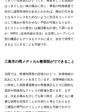
てきている疾患のひとつです。検査をしても原因が
はっきりしない体の痛みに対し、事前の性格検査で
自分に誠実性傾向があるとわかれば、痛みの引き金
となるストレスをためないように生活をコントロー
ルして痛みが長引かせない予防が可能となります。
またストレスの度合いは脳活動を計測して調べます
が、NIRS（近赤外線分光法）を活用したヘアバンド
型の機器からデータをスマホに送り、自分で管理で
きるようにすることも可能です。
三島市の岡メディカル整骨院がでできること
当院では、疼痛性障害の症状のひとつ、自律神経の
乱れにもスポットを当てています。自律神経の乱れ
に特化した四肢通電療法や骨盤矯正などで心因的な
負担や肉体的なストレスの軽減を図ります。まず
は、今ある痛みを少しでも取り除き、心身ともに健
康な状態を目指すことが大切だと考えております。
ご通院の専門のクリニックと併院も可能ですので、