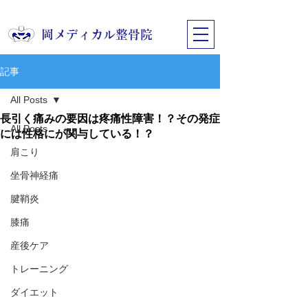
​岡メディカル整骨院
記事
All Posts
長引く痛みの要因は疼痛性障害！？その発症
All Posts
には性格にが関与している！？
肩こり
坐骨神経痛
腱鞘炎
膝痛
産後ケア
トレーニング
ダイエット