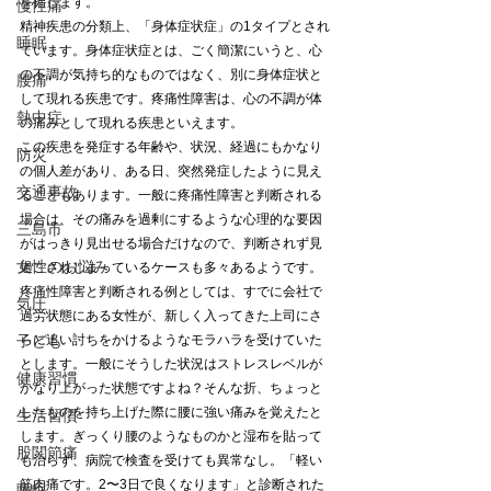
を指します。
慢性痛
精神疾患の分類上、「身体症状症」の1タイプとされ
睡眠
ています。身体症状症とは、ごく簡潔にいうと、心
の不調が気持ち的なものではなく、別に身体症状と
腰痛
して現れる疾患です。疼痛性障害は、心の不調が体
熱中症
の痛みとして現れる疾患といえます。
この疾患を発症する年齢や、状況、経過にもかなり
防災
の個人差があり、ある日、突然発症したように見え
交通事故
ることもあります。一般に疼痛性障害と判断される
場合は、その痛みを過剰にするような心理的な要因
三島市
がはっきり見出せる場合だけなので、判断されず見
女性のお悩み
過ごされしまっているケースも多々あるようです。
疼痛性障害と判断される例としては、すでに会社で
気圧
過労状態にある女性が、新しく入ってきた上司にさ
子ども
らに追い討ちをかけるようなモラハラを受けていた
とします。一般にそうした状況はストレスレベルが
健康習慣
かなり上がった状態ですよね？そんな折、ちょっと
したものを持ち上げた際に腰に強い痛みを覚えたと
生活習慣
します。ぎっくり腰のようなものかと湿布を貼って
股関節痛
も治らず、病院で検査を受けても異常なし。「軽い
筋肉痛です。2〜3日で良くなります」と診断された
睡眠