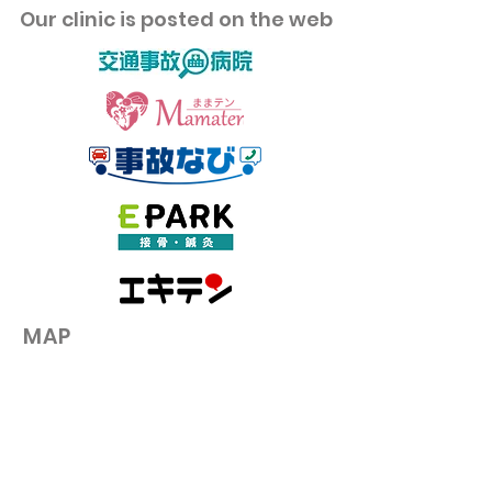
​Our clinic is posted on the web
夏に失敗しやすいダイエ
血行が悪いとハ
ットの3つの落とし穴とは
性ホルモン・毛
毛の本当の原因
​MAP