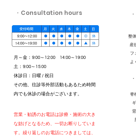
​・Consultation hours
​
整体
産
フ
月～金：9:00～12:00 14:00～19:00
よ
土：9:00～15:00
​休診日：日曜 / 祝日
​
その他、往診等外部活動もあるため時間
脊
内でも休診の場合がございます。
ギ
背
営業・勧誘のお電話は診療・施術の大き
な妨げとなるため、一切お断りしていま
す。繰り返しの​お電話につきましては、