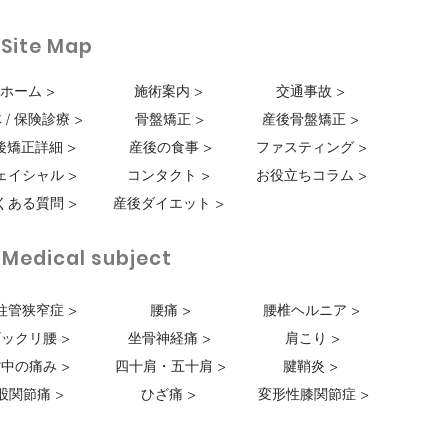
・Site Map
ホーム >
施術案内 >
交通事故 >
 / 保険診療 >
骨盤矯正 >
産後骨盤矯正 >
後矯正詳細 >
産後の食事 >
ファスティング >
ェイシャル >
コンタクト >
お役立ちコラム >
くある質問 >
産後ダイエット >
・Medical subject
柱管狭窄症 >
腰痛 >
腰椎ヘルニア >
ックリ腰 >
坐骨神経痛 >
肩こり >
中の痛み >
四十肩・五十肩 >
腱鞘炎 >
股関節痛 >
ひざ痛 >
変形性膝関節症 >