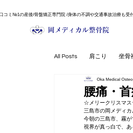
口コミ№1の産後/骨盤矯正専門院 /身体の不調や交通事故治療も受付
​岡メディカル整骨院
All Posts
肩こり
坐骨
Oka Medical Osteop
頭痛
健康コラム
腰痛・首
☆メリークリスマス
フェイシャル
美容
三島市の岡メディカ
今朝の三島市、霧が
視界が真っ白で、あ
熱中症
防災
交通