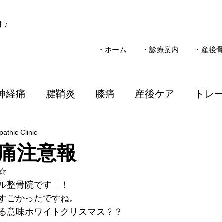
 ♪
・ホーム
・診療案内
・産後
神経痛
腱鞘炎
膝痛
産後ケア
トレ
athic Clinic
子ども
疾患
整骨院
施術
電気治療
痛注意報
☆
ソマニクス
不妊
一般整体
慢性痛
ル整骨院です！！
すごかったですね。
る意味ホワイトクリスマス？？
事故
三島市
女性のお悩み
気圧
子