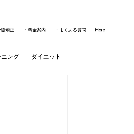
骨盤矯正
・料金案内
・よくある質問
More
ーニング
ダイエット
骨盤矯正
睡眠
腰痛
ども