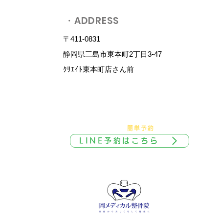
・ADDRESS
〒411-0831
静岡県三島市東本町2丁目3-47
​ｸﾘｴｲﾄ東本町店さん前
​ご予約 / お問合せ
​℡ 055-900-1341
​＼
友達追加で
簡単予約
／
LINE予約はこちら
​診療時間外は返信不可