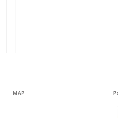
​MAP
P
【ぎっくり腰になったら要注
意！】悪化させる「やっては
いけない行動」5選