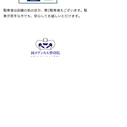
駐車場は店舗の前のほか、第2駐車場もございます。駐
車が苦手な方でも、安心してお越し​​​いただけます。
​ご予約 / お問合せ
​℡ 055-900-1341
営業・勧誘のお電話は診療・施術の大きな妨げとな
るため、一切お断りしています。繰り返しの​お電話
につきましては、通話記録を保存のうえ、関係機関
への相談を含め適切に対応いたします。