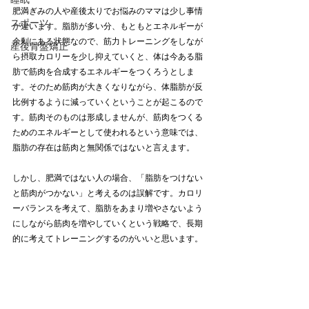
肥満ぎみの人や産後太りでお悩みのママは少し事情
スポーツ
が違います。脂肪が多い分、もともとエネルギーが
余剰にある状態なので、筋力トレーニングをしなが
産後骨盤矯正
ら摂取カロリーを少し抑えていくと、体は今ある脂
肪で筋肉を合成するエネルギーをつくろうとしま
す。そのため筋肉が大きくなりながら、体脂肪が反
比例するように減っていくということが起こるので
す。筋肉そのものは形成しませんが、筋肉をつくる
ためのエネルギーとして使われるという意味では、
脂肪の存在は筋肉と無関係ではないと言えます。
しかし、肥満ではない人の場合、「脂肪をつけない
と筋肉がつかない」と考えるのは誤解です。カロリ
ーバランスを考えて、脂肪をあまり増やさないよう
にしながら筋肉を増やしていくという戦略で、長期
的に考えてトレーニングするのがいいと思います。