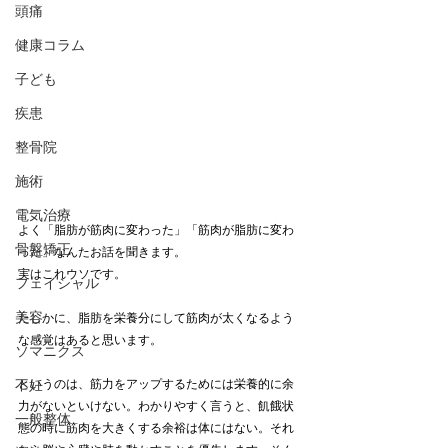
頭痛
健康コラム
子ども
疾患
整骨院
施術
電気治療
よく「脂肪が筋肉に変わった」「筋肉が脂肪に変わ
骨盤矯正
った」なんたお話を聞きます。
実はこれウソです。
フェイシャル
美容
たしかに、脂肪を栄養分にして筋肉が太くなるよう
な感覚はあると思います。
ソマニクス
不妊
というのは、筋力をアップするためには栄養的に余
力がないといけない。わかりやすく言うと、飢餓状
一般整体
態の時に筋肉を大きくする余裕は体にはない。それ