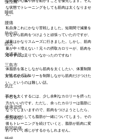
なら脳や心臓や肺を動かすことを優先します。そん
慢性痛
な状態でトレーニングをしても筋肉は太くなりませ
睡眠
ん。
腰痛
私自身これにかなり苦戦しました。短期間で減量を
熱中症
しながら筋肉をつけようと頑張っていたのですが、
減量はかなりスムーズに行きました。しかし、筋肉
防災
量が中々増えない！元々の摂取カロリーが、筋肉を
交通事故
増やすには足りていなかったのですね！
三島市
体脂肪を落としながら筋肉を太くしたい、体重制限
女性のお悩み
があるからカロリーを制限しながら筋肉だけつけた
い、というのは難しい話。
気圧
子ども
筋肉を太くするには、少し余剰なカロリーを摂った
方がいいのです。ただし、余ったカロリーは脂肪に
健康習慣
なってしまいますので、筋肉をつけようとしたら、
最初はどうしても脂肪が一緒についてしまう。その
生活習慣
後もトレーニングを続けていくと、脂肪が筋肉に変
股関節痛
わっていく感じがするかもしれません。
睡眠