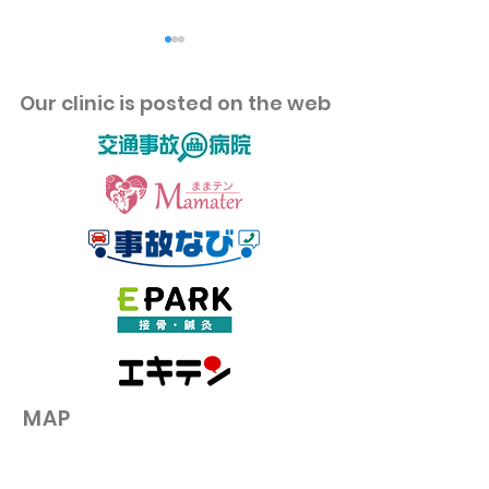
​Our clinic is posted on the web
整体に通っても改善しに
お昼ご飯のあと
くい人の特徴とは？身体
のはなぜ？午後
が変わる人との違い
仕事で集中力を
のコツ
​MAP