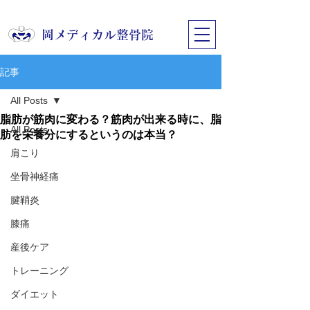
​岡メディカル整骨院
記事
All Posts
脂肪が筋肉に変わる？筋肉が出来る時に、脂
All Posts
肪を栄養分にするというのは本当？
肩こり
坐骨神経痛
腱鞘炎
膝痛
産後ケア
トレーニング
ダイエット