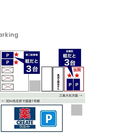
arking
が悪いとハゲる？男性ホ
ン・毛深さ・薄毛の本当
因を解説