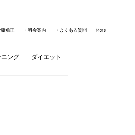
骨盤矯正
・料金案内
・よくある質問
More
ーニング
ダイエット
骨盤矯正
睡眠
腰痛
ども