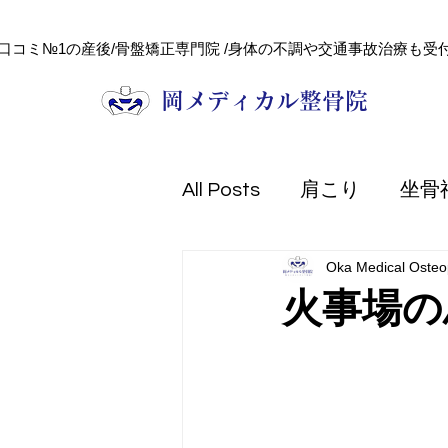
口コミ№1の産後/骨盤矯正専門院 /身体の不調や交通事故治療も受付
​岡メディカル整骨院
All Posts
肩こり
坐骨
Oka Medical Osteop
頭痛
健康コラム
火事場の
フェイシャル
美容
熱中症
防災
交通