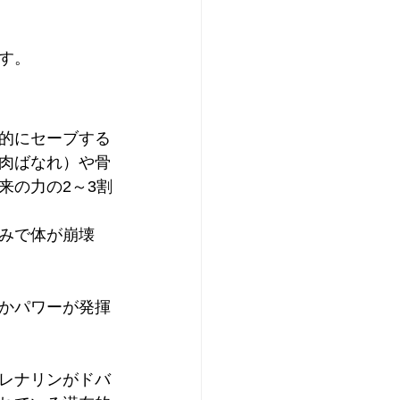
す。
的にセーブする
肉ばなれ）や骨
来の力の2～3割
みで体が崩壊
かパワーが発揮
レナリンがドバ