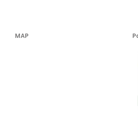
​MAP
P
夏に失敗しやすいダイエット
血行
の3つの落とし穴とは
ルモ
の原