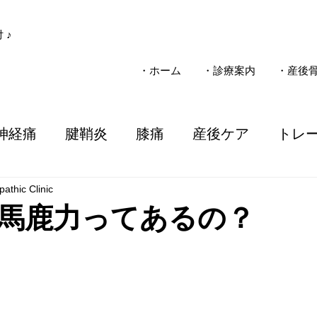
 ♪
・ホーム
・診療案内
・産後
神経痛
腱鞘炎
膝痛
産後ケア
トレ
athic Clinic
子ども
疾患
整骨院
施術
電気治療
馬鹿力ってあるの？
ソマニクス
不妊
一般整体
慢性痛
事故
三島市
女性のお悩み
気圧
子