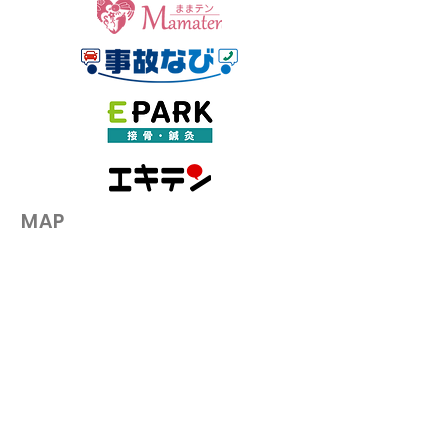
三島の七夕、楽しんでい
その腰の激痛、
ますか？｜季節の変わり
てぎっくり腰！
目こそ、心と体のケアを
でできる対処と
​MAP