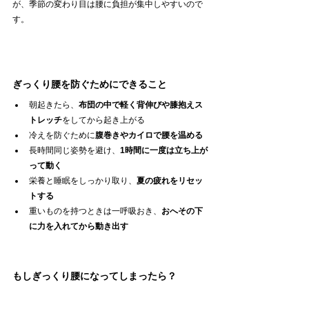
が、季節の変わり目は腰に負担が集中しやすいので
す。
ぎっくり腰を防ぐためにできること
朝起きたら、
布団の中で軽く背伸びや膝抱えス
トレッチ
をしてから起き上がる
冷えを防ぐために
腹巻きやカイロで腰を温める
長時間同じ姿勢を避け、
1時間に一度は立ち上が
って動く
栄養と睡眠をしっかり取り、
夏の疲れをリセッ
トする
重いものを持つときは一呼吸おき、
おへその下
に力を入れてから動き出す
もしぎっくり腰になってしまったら？