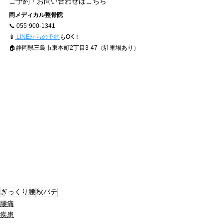
ご予約・お問い合わせはこちら
岡メディカル整骨院
📞 055⁻900-1341
📱
 LINEからの予約
もOK！
🏠静岡県三島市東本町2丁目3-47（駐車場あり）
ぎっくり腰
秋バテ
腰痛
疾患