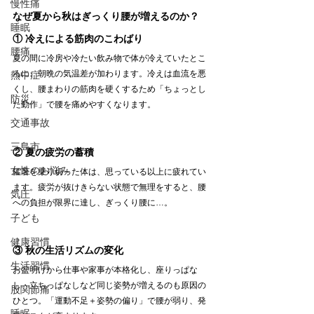
慢性痛
なぜ夏から秋はぎっくり腰が増えるのか？
睡眠
① 冷えによる筋肉のこわばり
腰痛
夏の間に冷房や冷たい飲み物で体が冷えていたとこ
ろに、朝晩の気温差が加わります。冷えは血流を悪
熱中症
くし、腰まわりの筋肉を硬くするため「ちょっとし
防災
た動作」で腰を痛めやすくなります。
交通事故
三島市
② 夏の疲労の蓄積
女性のお悩み
猛暑を乗り切った体は、思っている以上に疲れてい
ます。疲労が抜けきらない状態で無理をすると、腰
気圧
への負担が限界に達し、ぎっくり腰に…。
子ども
健康習慣
③ 秋の生活リズムの変化
生活習慣
お盆明けから仕事や家事が本格化し、座りっぱな
し・立ちっぱなしなど同じ姿勢が増えるのも原因の
股関節痛
ひとつ。「運動不足＋姿勢の偏り」で腰が弱り、発
睡眠