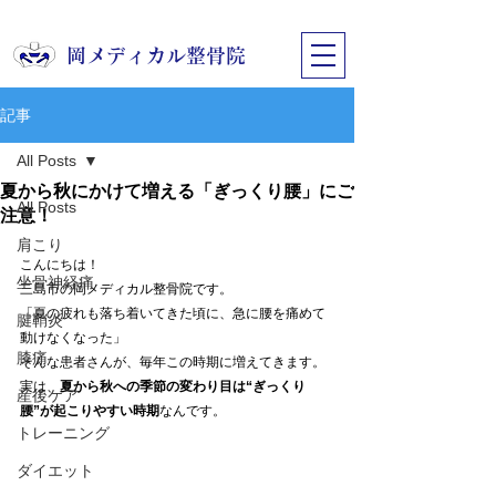
​岡メディカル整骨院
記事
All Posts
夏から秋にかけて増える「ぎっくり腰」にご
All Posts
注意！
肩こり
こんにちは！
坐骨神経痛
三島市の岡メディカル整骨院です。
「夏の疲れも落ち着いてきた頃に、急に腰を痛めて
腱鞘炎
動けなくなった」
膝痛
そんな患者さんが、毎年この時期に増えてきます。
実は、
夏から秋への季節の変わり目は“ぎっくり
産後ケア
腰”が起こりやすい時期
なんです。
トレーニング
ダイエット