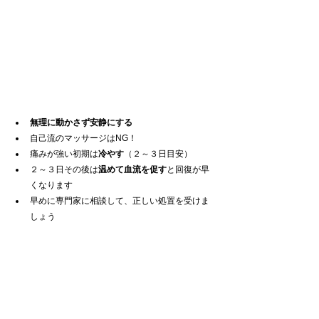
無理に動かさず安静にする
自己流のマッサージはNG！
痛みが強い初期は
冷やす
（２～３日目安）
２～３日その後は
温めて血流を促す
と回復が早
くなります
早めに専門家に相談して、正しい処置を受けま
しょう