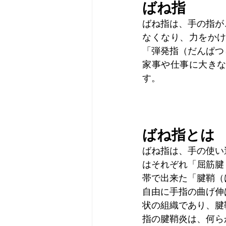
ばね指
ばね指は、手の指が
なくなり、力をか
「弾発指（だんぱつ
家事や仕事に大き
す。
ばね指とは
ばね指は、手の使い
はそれぞれ「屈筋腱
帯で出来た「腱鞘（
自由に手指の曲げ伸
状の組織であり、腱
指の腱鞘炎は、何ら