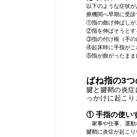
以下のような症状が
療機関へ早期に受診
①指の曲げ伸ばしが
②指を伸ばそうとす
③指の付け根（手の
④起床時に手指がこ
⑤指が曲がったまま
ばね指の3つ
腱と腱鞘の炎症
っかけに起こり
① 手指の使い
　家事や仕事、運動
腱鞘に炎症が起こり