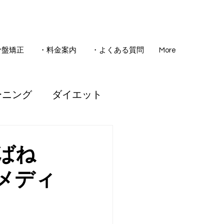
骨盤矯正
・料金案内
・よくある質問
More
ーニング
ダイエット
骨盤矯正
ばね
メディ
睡眠
腰痛
ども