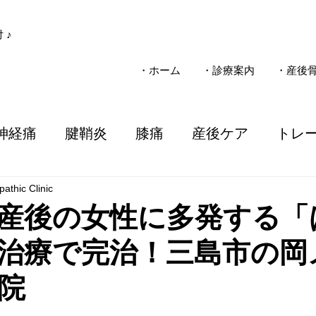
 ♪
・ホーム
・診療案内
・産後
神経痛
腱鞘炎
膝痛
産後ケア
トレ
athic Clinic
子ども
疾患
整骨院
施術
電気治療
産後の女性に多発する「
治療で完治！三島市の岡
ソマニクス
不妊
一般整体
慢性痛
院
事故
三島市
女性のお悩み
気圧
子