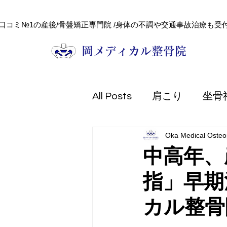
口コミ№1の産後/骨盤矯正専門院 /身体の不調や交通事故治療も受付
​岡メディカル整骨院
All Posts
肩こり
坐骨
Oka Medical Osteop
頭痛
健康コラム
中高年、
指」早期
フェイシャル
美容
カル整骨
熱中症
防災
交通