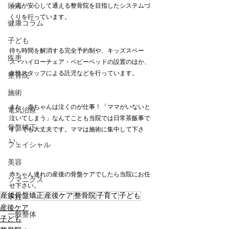
頭痛
ゃんが安心して通える整骨院を目指したシステムづ
くりを行っています。
健康コラム
子ども
待ち時間を解消する完全予約制や、キッズスペー
疾患
ス・ハイローチェア・ベビーベッドの設置のほか、
女性スタッフによる託児などを行っています。
整骨院
施術
また、赤ちゃんは泣くのが仕事！「ママがいないと
電気治療
泣いてしまう」なんてことも当院では日常茶飯事で
骨盤矯正
す。でも大丈夫です。ママは施術に集中して下さ
い。
フェイシャル
美容
赤ちゃん連れの産後の骨盤ケアでしたら当院にお任
ソマニクス
せ下さい。
産後骨盤矯正
産後ケア
整骨院
子育て
子ども
不妊
産後ケア
一般整体
子ども