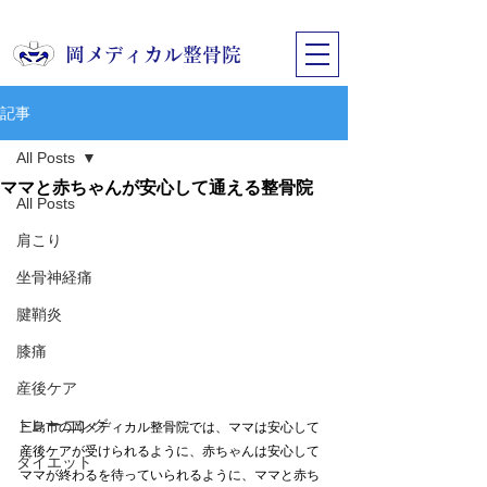
​岡メディカル整骨院
記事
All Posts
ママと赤ちゃんが安心して通える整骨院
All Posts
肩こり
坐骨神経痛
腱鞘炎
膝痛
産後ケア
トレーニング
三島市の岡メディカル整骨院では、ママは安心して
産後ケアが受けられるように、赤ちゃんは安心して
ダイエット
ママが終わるを待っていられるように、ママと赤ち