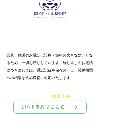
​ご予約 / お問合せ
​℡ 055-900-1341
営業・勧誘のお電話は診療・施術の大きな妨げとな
るため、一切お断りしています。繰り返しの​お電話
につきましては、通話記録を保存のうえ、関係機関
への相談を含め適切に対応いたします。
​＼
友達追加で
簡単予約
／
LINE予約はこちら
​診療時間外は返信不可
・ADDRESS
〒411-0831