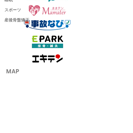
スポーツ
夏に失敗しやすいダイエ
サウナスーツは
産後骨盤矯正
ットの3つの落とし穴とは
汗をかいても脂
ない理由を解説
​MAP