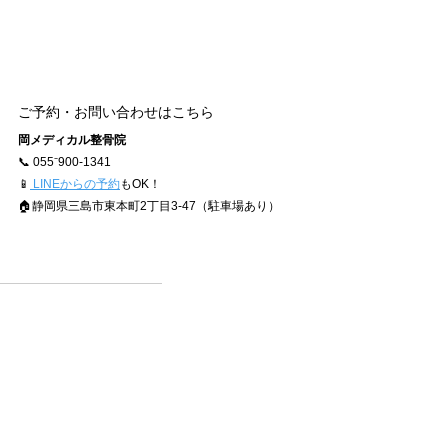
ご予約・お問い合わせはこちら
岡メディカル整骨院
📞 055⁻900-1341
📱
 LINEからの予約
もOK！
🏠静岡県三島市東本町2丁目3-47（駐車場あり）
自律神経
梅雨
気圧
気象病
健康コラム
すべて表示
最新記事