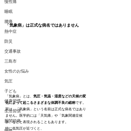
慢性痛
睡眠
腰痛
「気象病」は正式な病名ではありません
熱中症
防災
交通事故
三島市
女性のお悩み
気圧
子ども
「気象病」とは、
気圧・気温・湿度などの天候の変
健康習慣
化によって起こるさまざまな体調不良の総称
です。
実は、「気象病」という名前は正式な病名ではあり
生活習慣
ません。医学的には「天気痛」や「気象関連症候
股関節痛
群」などと表現されることもあります。
特に低気圧が近づくと、
睡眠