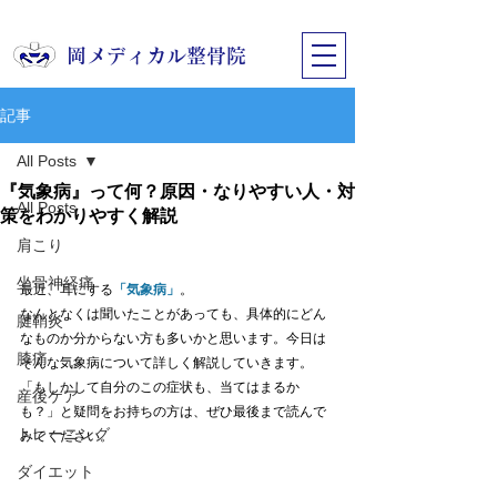
​岡メディカル整骨院
記事
All Posts
『気象病』って何？原因・なりやすい人・対
All Posts
策をわかりやすく解説
肩こり
坐骨神経痛
最近、耳にする
「気象病」
。
なんとなくは聞いたことがあっても、具体的にどん
腱鞘炎
なものか分からない方も多いかと思います。今日は
膝痛
そんな気象病について詳しく解説していきます。
「もしかして自分のこの症状も、当てはまるか
産後ケア
も？」と疑問をお持ちの方は、ぜひ最後まで読んで
トレーニング
みてください。
ダイエット