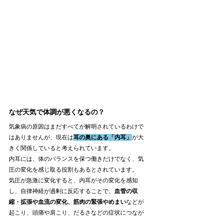
なぜ天気で体調が悪くなるの？
気象病の原因はまだすべてが解明されているわけで
はありませんが、現在は
耳の奥にある「内耳」
が大
きく関係していると考えられています。
内耳には、体のバランスを保つ働きだけでなく、気
圧の変化を感じ取る役割もあるとされています。
気圧が急激に変化すると、内耳がその変化を感知
し、自律神経が過剰に反応することで、
血管の収
縮・拡張や血流の変化、筋肉の緊張やめまい
などが
起こり、頭痛や肩こり、だるさなどの症状につなが