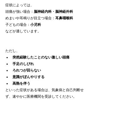
症状によっては、
頭痛が強い場合：
脳神経内科・脳神経外科
めまいや耳鳴りが目立つ場合：
耳鼻咽喉科
子どもの場合：
小児科
などが適しています。
ただし、
突然経験したことのない激しい頭痛
手足のしびれ
ろれつが回らない
意識がぼんやりする
高熱を伴う
といった症状がある場合は、気象病と自己判断せ
ず、速やかに医療機関を受診してください。