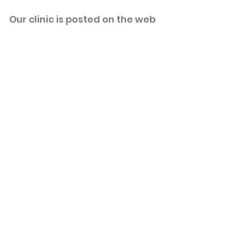
​Our clinic is posted on the web
血行が悪いとハゲる？男
更年期で増える
性ホルモン・毛深さ・薄
気」5選｜その
毛の本当の原因を解説
のせいだけでは
しれません
​MAP