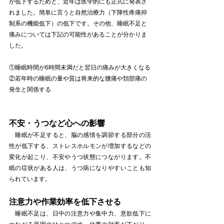
が低下するためと、近年は医学的にも正式に発表さ
れました。簡単に言うと自然治療力（下降性疼痛抑
制系の機能低下）の低下です。その他、睡眠不足と
痛みについては下記の可能性があることが分かりま
した。
①睡眠時間が6時間未満だと翌日の痛みが大きくなる
②若年時の睡眠の量や質は将来的な腰痛や頚部痛の
発生と関係する
不安・うつなど心への影響
　睡眠が不足すると、脳の感情を調節する部分の活
性が低下する、ストレスホルモンが増加するなどの
変化が起こり、不安やうつ状態につながります。不
眠の症状がある人は、うつ病になりやすいことも知
られています。
注意力や作業効率を低下させる
　睡眠不足は、日中の注意力や集中力、意欲低下に