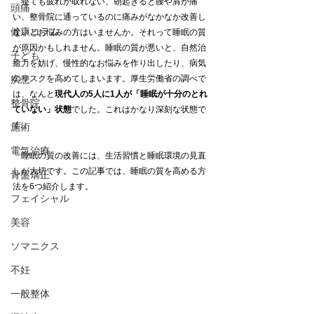
　寝ても疲れが取れない、朝起きると腰や肩が痛
頭痛
い、整骨院に通っているのに痛みがなかなか改善し
健康コラム
ないとお悩みの方はいませんか。それって睡眠の質
が原因かもしれません。睡眠の質が悪いと、自然治
子ども
癒力を妨げ、慢性的なお悩みを作り出したり、病気
疾患
のリスクを高めてしまいます。厚生労働省の調べで
は、なんと
現代人の5人に1人が「睡眠が十分のとれ
整骨院
ていない」状態
でした。これはかなり深刻な状態で
す。
施術
電気治療
　睡眠の質の改善には、生活習慣と睡眠環境の見直
しが大切です。この記事では、睡眠の質を高める方
骨盤矯正
法を6つ紹介します。
フェイシャル
美容
ソマニクス
不妊
一般整体