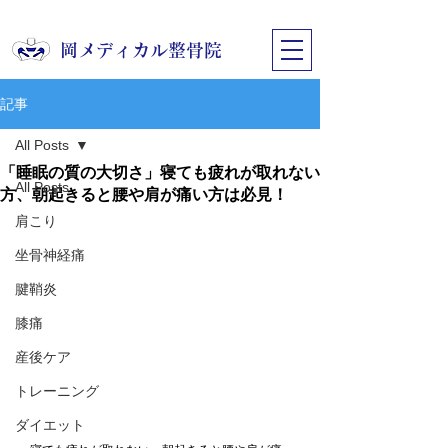
​岡メディカル整骨院
記事
All Posts
「睡眠の質の大切さ」寝ても疲れが取れない
All Posts
方、朝起きると腰や肩が痛い方は必見！
肩こり
坐骨神経痛
腱鞘炎
膝痛
産後ケア
トレーニング
ダイエット