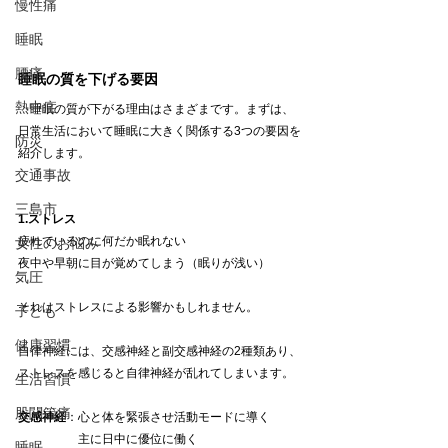
慢性痛
睡眠
腰痛
睡眠の質を下げる要因
熱中症
　睡眠の質が下がる理由はさまざまです。まずは、
日常生活において睡眠に大きく関係する3つの要因を
防災
紹介します。
交通事故
三島市
1.ストレス
疲れているのに何だか眠れない
女性のお悩み
夜中や早朝に目が覚めてしまう（眠りが浅い）
気圧
それはストレスによる影響かもしれません。
子ども
健康習慣
自律神経には、交感神経と副交感神経の2種類あり、
ストレスを感じると自律神経が乱れてしまいます。
生活習慣
股関節痛
交感神経
：心と体を緊張させ活動モードに導く
　　　　　主に日中に優位に働く
睡眠