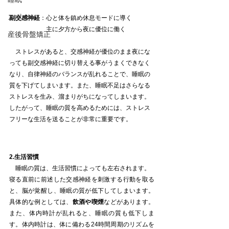
スポーツ
副交感神経
：心と体を鎮め休息モードに導く
　　　　　　主に夕方から夜に優位に働く
産後骨盤矯正
　ストレスがあると、交感神経が優位のまま夜にな
っても副交感神経に切り替える事がうまくできなく
なり、自律神経のバランスが乱れることで、睡眠の
質を下げてしまいます。また、睡眠不足はさらなる
ストレスを生み、溜まりがちになってしまいます。
したがって、睡眠の質を高めるためには、ストレス
フリーな生活を送ることが非常に重要です。
2.生活習慣
　睡眠の質は、生活習慣によっても左右されます。
寝る直前に前述した交感神経を刺激する行動を取る
と、脳が覚醒し、睡眠の質が低下してしまいます。
具体的な例としては、
飲酒や喫煙
などがあります。
また、体内時計が乱れると、睡眠の質も低下しま
す。体内時計は、体に備わる24時間周期のリズムを